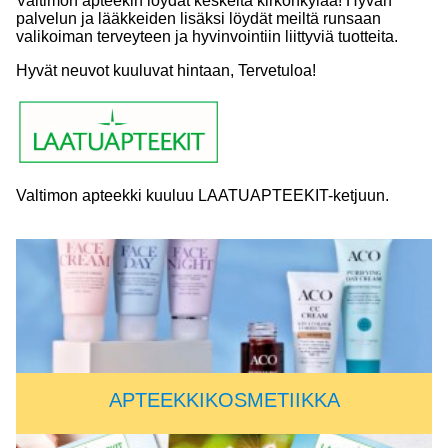
Valtimon apteekin löydät keskeltä kirkonkylää! Hyvän
palvelun ja lääkkeiden lisäksi löydät meiltä runsaan
valikoiman terveyteen ja hyvinvointiin liittyviä tuotteita.
Hyvät neuvot kuuluvat hintaan, Tervetuloa!
Valtimon apteekki kuuluu LAATUAPTEEKIT-ketjuun.
APTEEKKIKOSMETIIKKA